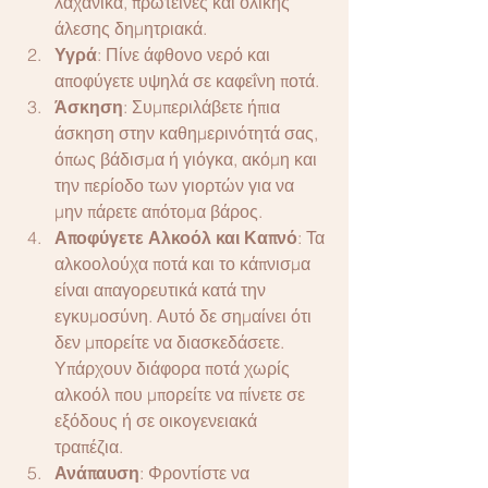
λαχανικά, πρωτεΐνες και ολικής 
άλεσης δημητριακά.
Υγρά
: Πίνε άφθονο νερό και 
αποφύγετε υψηλά σε καφεΐνη ποτά.
Άσκηση
: Συμπεριλάβετε ήπια 
άσκηση στην καθημερινότητά σας, 
όπως βάδισμα ή γιόγκα, ακόμη και 
την περίοδο των γιορτών για να 
μην πάρετε απότομα βάρος.
Αποφύγετε Αλκοόλ και Καπνό
: Τα 
αλκοολούχα ποτά και το κάπνισμα 
είναι απαγορευτικά κατά την 
εγκυμοσύνη. Αυτό δε σημαίνει ότι 
δεν μπορείτε να διασκεδάσετε. 
Υπάρχουν διάφορα ποτά χωρίς 
αλκοόλ που μπορείτε να πίνετε σε 
εξόδους ή σε οικογενειακά 
τραπέζια.
Ανάπαυση
: Φροντίστε να 