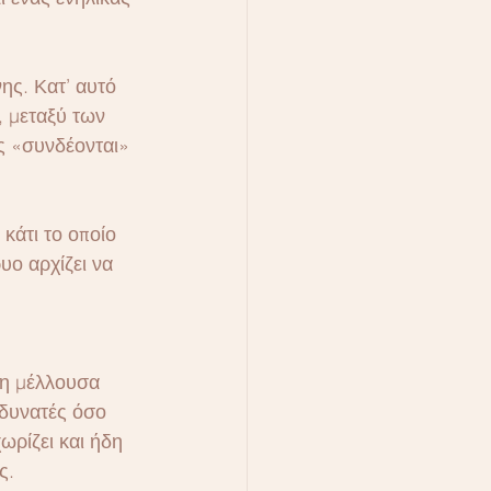
ης. Κατ’ αυτό 
, μεταξύ των 
ς «συνδέονται» 
κάτι το οποίο 
υο αρχίζει να 
 η μέλλουσα 
 δυνατές όσο 
ωρίζει και ήδη 
ς.