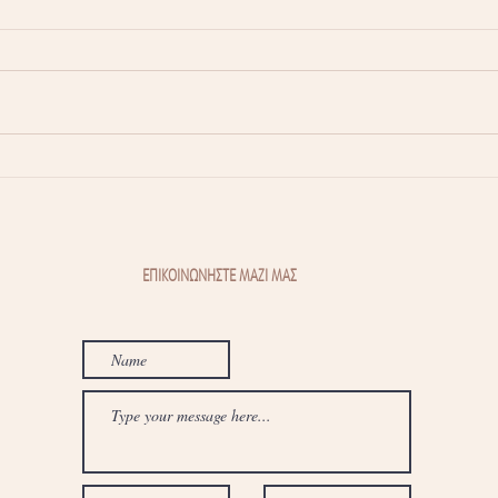
Τσούξιμο κατά την ούρηση: 5
Θυρε
συχνές αιτίες που δεν πρέπει
Πόσο
να αγνοήσετε
πιθα
ΕΠΙΚΟΙΝΩΝΗΣΤΕ ΜΑΖΙ ΜΑΣ