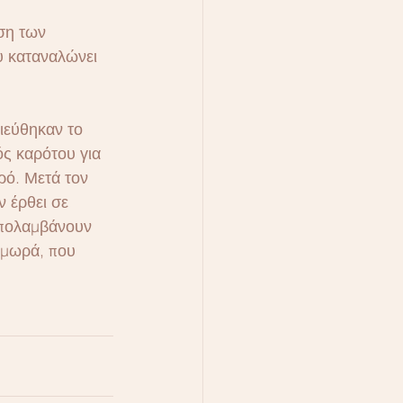
ση των 
υ καταναλώνει 
ιεύθηκαν το 
ς καρότου για 
ρό. Μετά τον 
 έρθει σε 
απολαμβάνουν 
 μωρά, που 