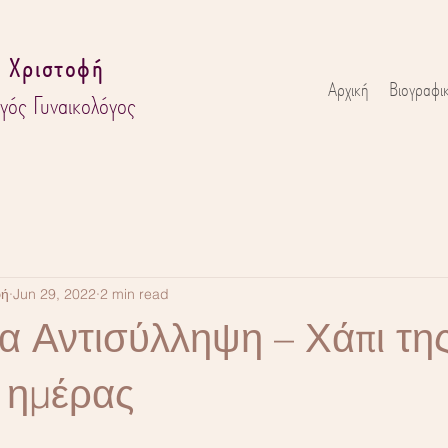
 Χριστοφή
Αρχική
Βιογραφι
γός Γυναικολόγος
φή
Jun 29, 2022
2 min read
α Αντισύλληψη – Χάπι τη
 ημέρας