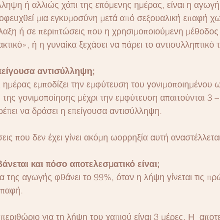
ληψη ή αλλιώς χάπι της επόμενης ημέρας, είναι η αγωγή
ποφευχθεί μια εγκυμοσύνη μετά από σεξουαλική επαφή χω
αξη ή σε περιπτώσεις που η χρησιμοποιούμενη μέθοδος 
τικό», ή η γυναίκα ξεχάσει να πάρει το αντισυλληπτικό τ
πείγουσα αντισύλληψη;
ς ημέρας εμποδίζει την εμφύτευση του γονιμοποιημένου 
 της γονιμοποίησης μέχρι την εμφύτευση απαιτούνται 3 – 
ρέπει να δράσει η επείγουσα αντισύλληψη.
εις που δεν έχει γίνει ακόμη ωορρηξία αυτή αναστέλλεται
βάνεται και πόσο αποτελεσματικό είναι;
α της αγωγής φθάνει το 99%, όταν η λήψη γίνεται τις πρ
επαφή.
περιθώριο για τη λήψη του χαπιού είναι 3 μέρες. Η  αποτ