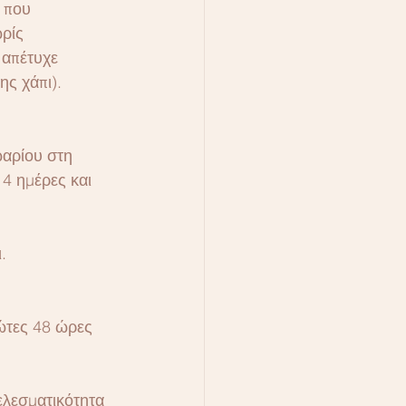
 που 
ρίς 
απέτυχε 
ης χάπι).
ωαρίου στη 
4 ημέρες και 
.
ώτες 48 ώρες 
ελεσματικότητα 