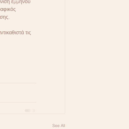
άνιση εμμήνου 
ραφικός 
σης.
τικαθιστά τις 
See All