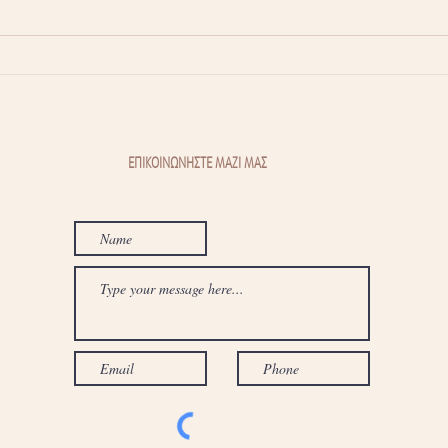
Τσούξιμο κατά την ούρηση: 5
Θυρε
συχνές αιτίες που δεν πρέπει
Πόσο
να αγνοήσετε
πιθα
ΕΠΙΚΟΙΝΩΝΗΣΤΕ ΜΑΖΙ ΜΑΣ