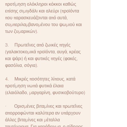
προτίμηση ολόκληροι κόκκοι καθώς 
επίσης σιμιγδάλι και αλεύρι (προϊόντα 
που παρασκευάζονται από αυτά, 
συμπεριλαμβανομένου του ψωμιού και 
των ζυμαρικών).
3.     Πρωτεΐνες από ζωικές πηγές 
(γαλακτοκομικά προϊόντα, αυγά, κρέας 
και ψάρι) ή και φυτικές πηγές (φακές, 
φασόλια, σόγια).
4.     Μικρές ποσότητες λίπους, κατά 
προτίμηση νωπά φυτικά έλαια 
(ελαιόλαδο, μαργαρίνη, φυσικοβούτυρο)
·       Ορισμένες βιταμίνες και πρωτεΐνες 
απορροφώνται καλύτερα αν υπάρχουν 
άλλες βιταμίνες και μέταλλα 
ταυτόχρονα. Για παράδειγμα, ο σίδηρος 