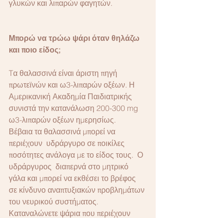
γλυκών και λιπαρών φαγητών.
Μπορώ να τρώω ψάρι όταν θηλάζω 
και ποιο είδος;
Tα θαλασσινά είναι άριστη πηγή 
πρωτεϊνών και ω3-λιπαρών οξέων. Η 
Αμερικανική Ακαδημία Παιδιατρικής 
συνιστά την κατανάλωση 200-300 mg 
ω3-λιπαρών οξέων ημερησίως.
Βέβαια τα θαλασσινά μπορεί να 
περιέχουν  υδράργυρο σε ποικίλες 
ποσότητες ανάλογα με το είδος τους.  Ο 
υδράργυρος  διαπερνά στο μητρικό 
γάλα και μπορεί να εκθέσει το βρέφος 
σε κίνδυνο αναπτυξιακών προβλημάτων 
του νευρικού συστήματος.
Καταναλώνετε ψάρια που περιέχουν 