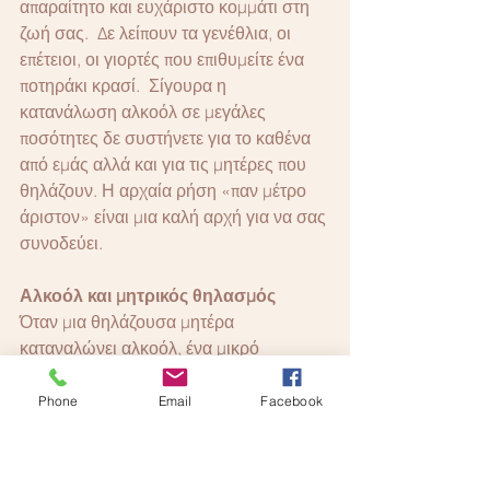
απαραίτητο και ευχάριστο κομμάτι στη 
ζωή σας.  Δε λείπουν τα γενέθλια, οι 
επέτειοι, οι γιορτές που επιθυμείτε ένα 
ποτηράκι κρασί.  Σίγουρα η 
κατανάλωση αλκοόλ σε μεγάλες 
ποσότητες δε συστήνετε για το καθένα 
από εμάς αλλά και για τις μητέρες που 
θηλάζουν. Η αρχαία ρήση «παν μέτρο 
άριστον» είναι μια καλή αρχή για να σας 
συνοδεύει.  
Αλκοόλ και μητρικός θηλασμός
Όταν μια θηλάζουσα μητέρα 
καταναλώνει αλκοόλ, ένα μικρό 
ποσοστό αλκοόλ μεταφέρεται στο 
μητρικό γάλα. Η ποσότητα αλκοόλ που 
Phone
Email
Facebook
θεωρείται "ασφαλής" κατά το θηλασμό 
δεν είναι γνωστή.   Για μια γυναίκα με 
μέσο σωματικό βάρος χρειάζονται 