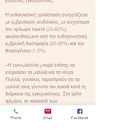
επόμενες εγκυμοσύνες.
Η ενδοηπατική χολόσταση συσχετίζεται 
με εμβρυϊκούς κινδύνους, με συχνότερο 
τον πρόωρο τοκετό (20-60%), 
ακολουθούμενο από την ενδογεννητική 
εμβρυϊκή δυσπραγία (20-30%) και την 
θνησιγένεια (1-2%).
«Η εγκυμοσύνη μπορεί επίσης να 
επηρεάσει τα μαλλιά και τα νύχια. 
Πολλές γυναίκες παρατηρούν ότι τα 
μαλλιά τους γίνονται πιο πυκνά κατά τη 
διάρκεια της εγκυμοσύνης. Στο τρίτο 
τρίμηνο, το ποσοστό των 
τριχοθυλακίων που διατηρούνται στην 
αναγενή (αυξητική) φάση αυξάνεται. Ο 
Phone
Email
Facebook
αριθμός τους συνήθως επανέρχεται στα 
πριν από την εγκυμοσύνη επίπεδα εντός 