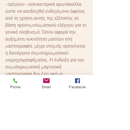
«τρέχουν» πολυκεντρικά πρωτόκολλα 
ώστε να αποδειχθεί ενδεχόμενο όφελος 
από τη χρήση αυτής της εξέτασης σε 
βάση προσυμπτωματικού ελέγχου για το 
γενικό πληθυσμό. Όσον αφορά την 
αυξημένη πυκνότητα μαστών στη 
μαστογραφία, μέχρι στιγμής προτείνεται 
η διενέργεια συμπληρωματικού 
υπερηχογραφήματος. Η ένδειξη για την 
συμπληρωματική μαγνητική 
μαστογραφία δεν έχει ακόμα 
τεκμηριωθεί. Περιμένουμε τα 
Phone
Email
Facebook
αποτελέσματα ερευνητικών 
πρωτοκόλλων που βρίσκονται σε 
εξέλιξη.
Ποια τα συμπτώματα που πρέπει να με 
οδηγήσουν να εξεταστώ πριν κλείσει 
χρόνος από την τελευταία μου 