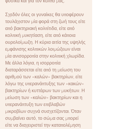
φυσικά και για τον κόλπο μας.
Σχεδόν όλες οι γυναίκες θα υποφέρουν 
τουλάχιστον μία φορά στη ζωή τους είτε 
από βακτηριακή κολπίτιδα, είτε από 
κολπική μυκητίαση, είτε από κάποια 
ουρολοίμωξη. Η κύρια αιτία της υψηλής 
εμφάνισης κολπικών λοιμώξεων είναι 
μία ανισορροπία στην κολπική χλωρίδα. 
Με άλλα λόγια, η ισορροπία 
διαταράσσεται είτε από τη μείωση του 
αριθμού των «καλών» βακτηρίων, είτε 
λόγω της υπερανάπτυξης των «κακών» 
βακτηρίων ή κυττάρων των μυκήτων. Η 
μείωση των «καλών» βακτηρίων και η 
υπερανάπτυξη των επιβλαβών 
μικροβίων συχνά συσχετίζονται. Όταν 
συμβαίνει αυτό, το σώμα σας μπορεί 
είτε να διαχειριστεί την καταπολέμηση 