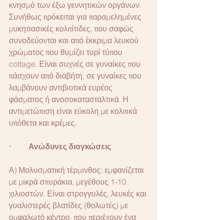
κνησμό των έξω γεννητικών οργάνων. 
Συνήθως πρόκειται για παραμελημένες 
μυκητιασικές κολπίτιδες, που σαφώς 
συνοδεύονται και από έκκριμα λευκού 
χρώματος που θυμίζει τυρί τύπου 
cottage. Είναι συχνές σε γυναίκες που 
πάσχουν από διαβήτη, σε γυναίκες που 
λαμβάνουν αντιβιοτικά ευρέος 
φάσματος ή ανοσοκατασταλτικά. Η 
αντιμετώπιση είναι εύκολη με κολπικά 
υπόθετα και κρέμες.
·         Ανώδυνες διογκώσεις
Α) Μολυσματική τέρμινθος: εμφανίζεται 
με μικρά σπυράκια, μεγέθους 1-10 
χιλιοστών. Είναι στρογγυλές, λευκές και 
γυαλιστερές βλατίδες (θολωτές) με 
ομφαλωτό κέντρο, που περιέχουν ένα 