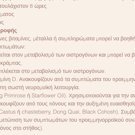
τουλάχιστον 8 ώρες
σματος
υς
τροφής
ες βιταμίνες, μέταλλα ή συμπληρώματα μπορεί να βοηθή
πτωμάτων:
είται στον μεταβολισμό των οιστρογόνων και μπορεί να 
 κράμπας.
μπλέκεται στο μεταβολισμό των οιστρογόνων.
αμίνη D. Ανακουφίζουν από τα συμπτώματα του προεμμη
τη σωστή νευρομυϊκή λειτουργία.
 Primrose ή Starflower Oil). Χρησιμοποιούνται για την α
κουφίζουν από τους πόνους και την αυξημένη ευαισθησί
astus ή chasteberry, Dong Quai, Black Cohosh). Συμβ
τιμετώπιση των συμπτωμάτων του προεμμηνορροϊκού συ
πόνος στο στήθος).