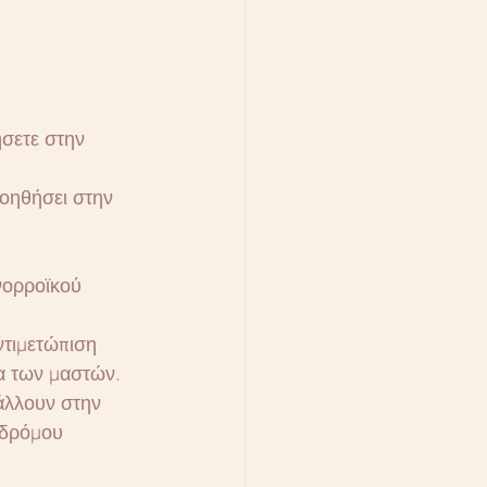
σετε στην 
βοηθήσει στην 
νορροϊκού 
ντιμετώπιση 
α των μαστών.
άλλουν στην 
νδρόμου 