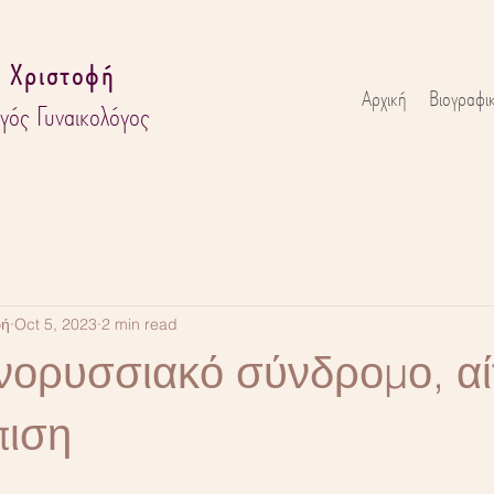
 Χριστοφή
Αρχική
Βιογραφι
γός Γυναικολόγος
φή
Oct 5, 2023
2 min read
ορυσσιακό σύνδρομο, αίτ
πιση