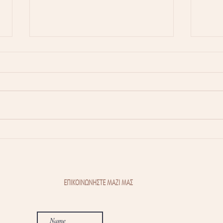
Τσούξιμο κατά την ούρηση: 5
Θυρε
συχνές αιτίες που δεν πρέπει
Πόσο
να αγνοήσετε
πιθα
ΕΠΙΚΟΙΝΩΝΗΣΤΕ ΜΑΖΙ ΜΑΣ