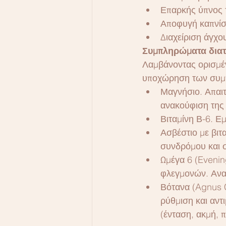
Επαρκής ύπνος 
Αποφυγή καπνί
Διαχείριση άγχο
Συμπληρώματα δια
Λαμβάνοντας ορισμέν
υποχώρηση των συμ
Μαγνήσιο. Απαιτ
ανακούφιση της
Βιταμίνη Β-6. Ε
Ασβέστιο με βιτ
συνδρόμου και σ
Ωμέγα 6 (Evening
φλεγμονών. Ανα
Βότανα (Agnus C
ρύθμιση και αν
(ένταση, ακμή, 